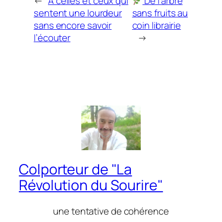
←
À celles et ceux qui
De l’arbre
sentent une lourdeur
sans fruits au
sans encore savoir
coin librairie
l’écouter
→
Colporteur de "La
Révolution du Sourire"
une tentative de cohérence