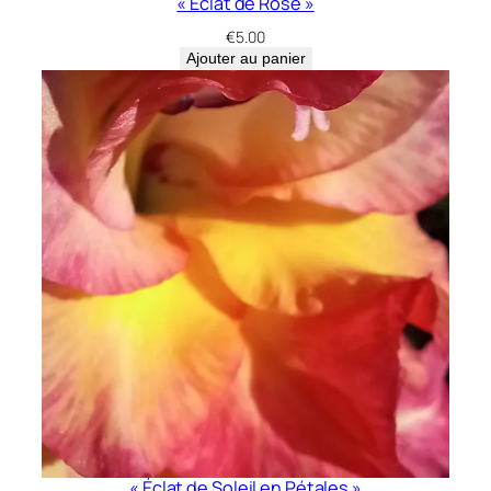
« Éclat de Rose »
€
5.00
Ajouter au panier
« Éclat de Soleil en Pétales »