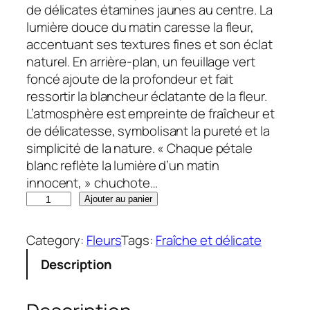
de délicates étamines jaunes au centre. La
lumière douce du matin caresse la fleur,
accentuant ses textures fines et son éclat
naturel. En arrière-plan, un feuillage vert
foncé ajoute de la profondeur et fait
ressortir la blancheur éclatante de la fleur.
L’atmosphère est empreinte de fraîcheur et
de délicatesse, symbolisant la pureté et la
simplicité de la nature. « Chaque pétale
blanc reflète la lumière d’un matin
innocent, » chuchote…
q
Ajouter au panier
u
a
Category:
Fleurs
Tags:
Fraîche et délicate
n
Description
t
i
t