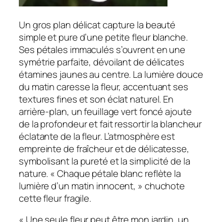
d
a
Un gros plan délicat capture la beauté
n
simple et pure d’une petite fleur blanche.
s
Ses pétales immaculés s’ouvrent en une
l
symétrie parfaite, dévoilant de délicates
a
étamines jaunes au centre. La lumière douce
R
du matin caresse la fleur, accentuant ses
o
textures fines et son éclat naturel. En
s
arrière-plan, un feuillage vert foncé ajoute
é
de la profondeur et fait ressortir la blancheur
e
éclatante de la fleur. L’atmosphère est
"
empreinte de fraîcheur et de délicatesse,
symbolisant la pureté et la simplicité de la
nature. « Chaque pétale blanc reflète la
lumière d’un matin innocent, » chuchote
cette fleur fragile.
« Une seule fleur peut être mon jardin, un