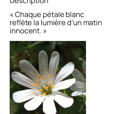
Description
é
d
« Chaque pétale blanc
e
reflète la lumière d’un matin
"
innocent. »
É
c
l
a
t
s
d
e
P
u
r
e
t
é